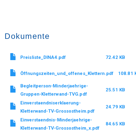
Dokumente
Document
Preisliste_DINA4.pdf
72.42 KB
Document
Öffnungszeiten_und_offenes_Klettern.pdf
108.81 
Document
Begleitperson-Minderjaehrige-
25.51 KB
Gruppen-Kletterwand-TVG.pdf
Document
Einverstaendniserklaerung-
Stephan.thomaier@tv-grossostheim.de
24.79 KB
Kletterwand-TV-Grossostheim.pdf
Document
Einverstaendnis-Minderjaehrige-
84.65 KB
Kletterwand-TV-Grossostheim_x.pdf