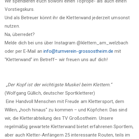
Wir spendieren euch sowohl einen
Toprope- als auch einen
Vorstiegskurs.
Und als Betreuer könnt ihr die Kletterwand jederzeit umsonst
nutzen.
Na, überredet?
Melde dich bei uns über Instagram @klettern_am_welzbach
oder per E-Mail an
info@turnverein-grossostheim.de
mit
"Kletterwand" im Betreff– wir freuen uns auf dich!
„Der Kopf ist der wichtigste Muskel beim Klettern.“
(Wolfgang Güllich, deutscher Sportkletterer)
Eine Handvoll Menschen mit Freude am Klettersport, dem
Willen, „hoch hinaus“ zu kommen – und Köpfchen: Das sind
wir, die Kletterabteilung des TV Großostheim. Unsere
regelmäßig gewartete Kletterwand bietet erfahrenen Sportlern,
aber auch Kletter-Anfängern 25 interessante Routen, teils im