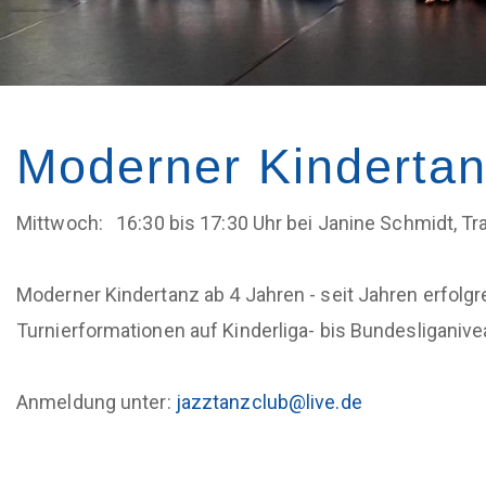
a
n
t
t
i
m
Moderner Kinderta
o
e
Mittwoch: 16:30 bis 17:30 Uhr bei Janine Schmidt, Tr
n
n
u
Moderner Kindertanz ab 4 Jahren - seit Jahren erfolgr
Turnierformationen auf Kinderliga- bis Bundesliganive
Anmeldung unter:
jazztanzclub@live.de