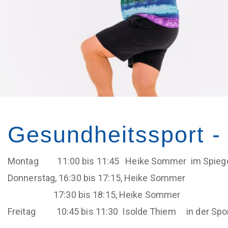
a
n
t
t
i
m
o
e
n
n
Gesundheitssport 
u
Montag 11:00 bis 11:45 Heike Sommer im Spiegel
Donnerstag, 16:30 bis 17:15, Heike Sommer
17:30 bis 18:15, Heike Sommer
Freitag 10:45 bis 11:30 Isolde Thiem in der Spor