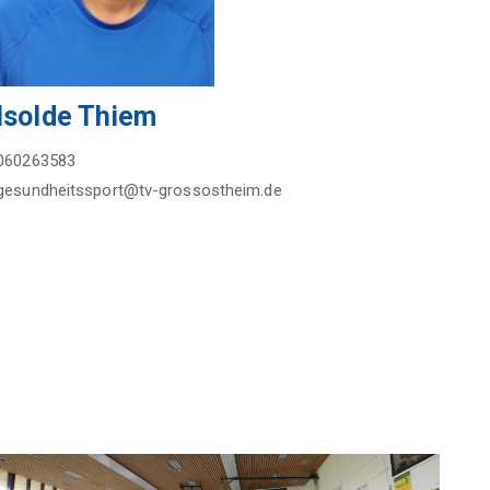
Isolde Thiem
060263583
gesundheitssport@tv-grossostheim.de
Image