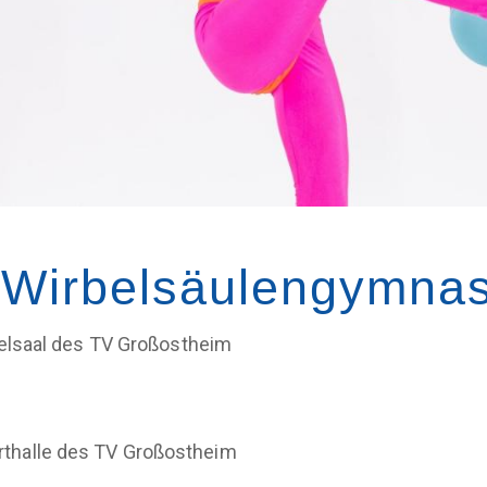
- Wirbelsäulengymna
saal des TV Großostheim
thalle des TV Großostheim